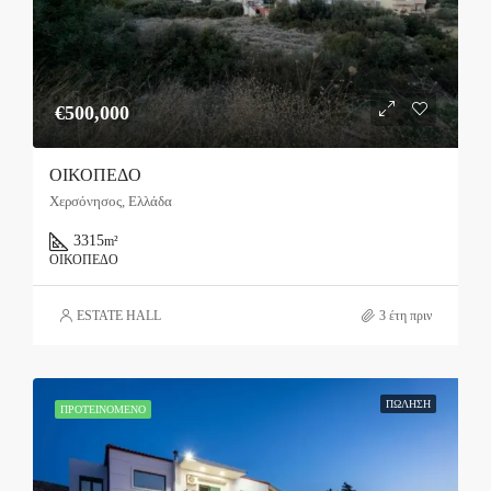
€500,000
ΟΙΚΟΠΕΔΟ
Χερσόνησος, Ελλάδα
3315
m²
ΟΙΚΌΠΕΔΟ
ESTATE HALL
3 έτη πριν
ΠΏΛΗΣΗ
ΠΡΟΤΕΙΝΌΜΕΝΟ