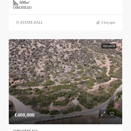
608
m²
ΟΙΚΌΠΕΔΟ
ESTATE HALL
3 έτη πριν
ΠΏΛΗΣΗ
€400,000