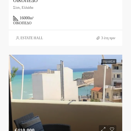
ΟΙΚΟΠΕΔΟ
Σίσι, Ελλάδα
16000
m²
ΟΙΚΌΠΕΔΟ
ESTATE HALL
3 έτη πριν
ΠΏΛΗΣΗ
€410,000