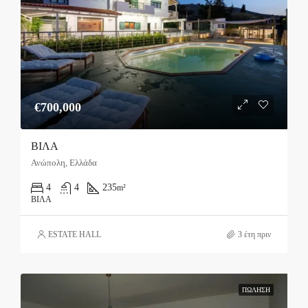
€700,000
ΒΙΛΑ
Ανώπολη, Ελλάδα
4
4
235
m²
ΒΊΛΑ
ESTATE HALL
3 έτη πριν
ΠΏΛΗΣΗ