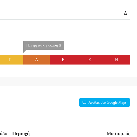
Δ
| Ενεργειακή κλάση Δ
Γ
Δ
Ε
Ζ
Η
Ανοίξτε στο Google Maps
λάδα
Περιοχή
Μασταμπάς