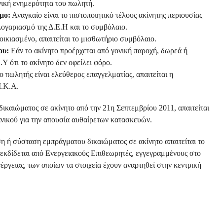
γική ενημερότητα του πωλητή.
μο:
Αναγκαίο είναι το πιστοποιητικό τέλους ακίνητης περιουσίας
λογαριασμό της Δ.Ε.Η και το συμβόλαιο.
νοικιασμένο, απαιτείται το μισθωτήριο συμβόλαιο.
ου:
Εάν το ακίνητο προέρχεται από γονική παροχή, δωρεά ή
.Υ ότι το ακίνητο δεν οφείλει φόρο.
 πωλητής είναι ελεύθερος επαγγελματίας, απαιτείται η
Ι.Κ.Α.
ικαιώματος σε ακίνητο από την 21η Σεπτεμβρίου 2011, απαιτείται
νικού για την απουσία αυθαίρετων κατασκευών.
ση ή σύσταση εμπράγματου δικαιώματος σε ακίνητο απαιτείται το
κδίδεται από Ενεργειακούς Επιθεωρητές, εγγεγραμμένους στο
γειας, των οποίων τα στοιχεία έχουν αναρτηθεί στην κεντρική