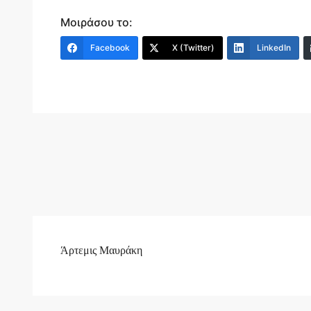
Μοιράσου το:
Facebook
X (Twitter)
LinkedIn
Άρτεμις Μαυράκη